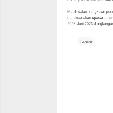
Masih dalam rangkaian peri
melaksanakan upacara meny
2023-Juni 2023 dilingkunga
Tubaba
K
o
m
e
n
t
a
r