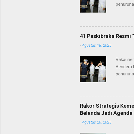
penuruna
anggota 
ke-80 Ke
tugasnya.
ditunjuk
41 Paskibraka Resmi 
terima ka
-
Agustus 18, 2025
orang tu
yang nan
Bakauhen
Gunung Kr
Bendera 
penuruna
anggota 
ke-80 Ke
tugasnya.
ditunjuk
Rakor Strategis Kem
terima ka
Belanda Jadi Agenda 
orang tu
-
Agustus 20, 2025
yang nan
Gunung Kr