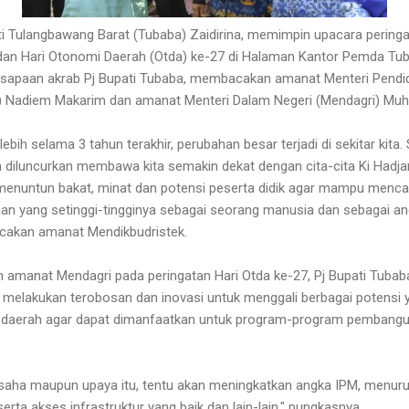
ti Tulangbawang Barat (Tubaba) Zaidirina, memimpin upacara peringa
 dan Hari Otonomi Daerah (Otda) ke-27 di Halaman Kantor Pemda Tub
na sapaan akrab Pj Bupati Tubaba, membacakan amanat Menteri Pendi
k) Nadiem Makarim dan amanat Menteri Dalam Negeri (Mendagri) Mu
ebih selama 3 tahun terakhir, perubahan besar terjadi di sekitar kita
 diluncurkan membawa kita semakin dekat dengan cita-cita Ki Hadjar
enuntun bakat, minat dan potensi peserta didik agar mampu menc
n yang setinggi-tingginya sebagai seorang manusia dan sebagai ang
cakan amanat Mendikbudristek.
amanat Mendagri pada peringatan Hari Otda ke-27, Pj Bupati Tuba
 melakukan terobosan dan inovasi untuk menggali berbagai potensi
 daerah agar dapat dimanfaatkan untuk program-program pembangu
saha maupun upaya itu, tentu akan meningkatkan angka IPM, menuru
erta akses infrastruktur yang baik dan lain-lain," pungkasnya.