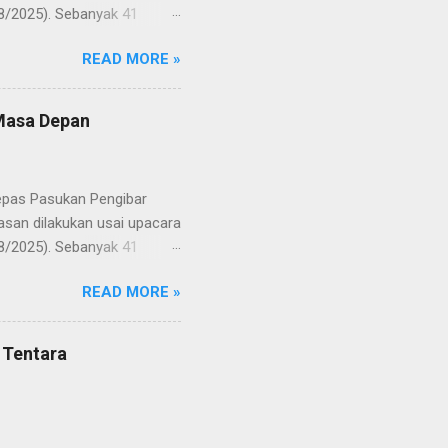
8/2025). Sebanyak 41
Putih pada peringatan HUT
READ MORE »
resmi menuntaskan
n semangat kebangsaan yang
yampaikan rasa bangga dan
 Masa Depan
RD, pelatih, serta para
ah mata generasi penerus
a Merah Putih menatap
lepas Pasukan Pengibar
san dilakukan usai upacara
8/2025). Sebanyak 41
Putih pada peringatan HUT
READ MORE »
resmi menuntaskan
n semangat kebangsaan yang
yampaikan rasa bangga dan
 Tentara
RD, pelatih, serta para
ah mata generasi penerus
a Merah Putih menatap