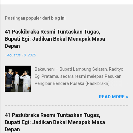
Postingan populer dari blog ini
41 Paskibraka Resmi Tuntaskan Tugas,
Bupati Egi: Jadikan Bekal Menapak Masa
Depan
-
Agustus 18, 2025
Bakauheni – Bupati Lampung Selatan, Radityo
Egi Pratama, secara resmi melepas Pasukan
Pengibar Bendera Pusaka (Paskibraka)
Kabupaten Lampung Selatan Tahun 2025.
READ MORE »
Pelepasan dilakukan usai upacara penurunan
bendera di Lapangan Menara Siger, Bakauheni,
Minggu malam (17/8/2025). Sebanyak 41
41 Paskibraka Resmi Tuntaskan Tugas,
anggota Paskibraka yang sebelumnya sukses
Bupati Egi: Jadikan Bekal Menapak Masa
mengibarkan Sang Saka Merah Putih pada
Depan