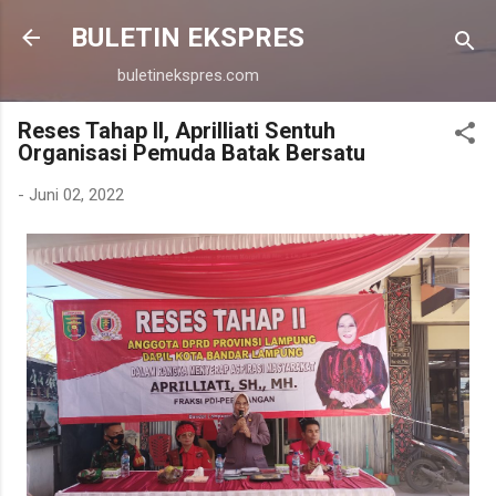
Langsung ke konten utama
BULETIN EKSPRES
buletinekspres.com
Reses Tahap II, Aprilliati Sentuh
Organisasi Pemuda Batak Bersatu
-
Juni 02, 2022