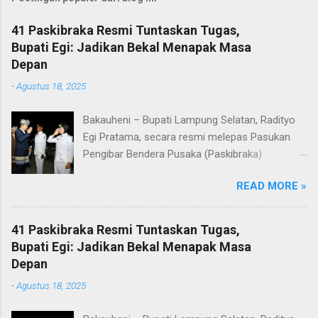
41 Paskibraka Resmi Tuntaskan Tugas,
Bupati Egi: Jadikan Bekal Menapak Masa
Depan
-
Agustus 18, 2025
Bakauheni – Bupati Lampung Selatan, Radityo
Egi Pratama, secara resmi melepas Pasukan
Pengibar Bendera Pusaka (Paskibraka)
Kabupaten Lampung Selatan Tahun 2025.
READ MORE »
Pelepasan dilakukan usai upacara penurunan
bendera di Lapangan Menara Siger, Bakauheni,
Minggu malam (17/8/2025). Sebanyak 41
41 Paskibraka Resmi Tuntaskan Tugas,
anggota Paskibraka yang sebelumnya sukses
Bupati Egi: Jadikan Bekal Menapak Masa
mengibarkan Sang Saka Merah Putih pada
Depan
peringatan HUT ke-80 Kemerdekaan Republik
-
Agustus 18, 2025
Indonesia di Kabupaten Lampung Selatan, kini
resmi menuntaskan tugasnya. Mereka dilepas