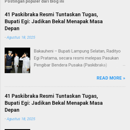
Postingan populer dari blog ini
41 Paskibraka Resmi Tuntaskan Tugas,
Bupati Egi: Jadikan Bekal Menapak Masa
Depan
-
Agustus 18, 2025
Bakauheni – Bupati Lampung Selatan, Radityo
Egi Pratama, secara resmi melepas Pasukan
Pengibar Bendera Pusaka (Paskibraka)
Kabupaten Lampung Selatan Tahun 2025.
READ MORE »
Pelepasan dilakukan usai upacara penurunan
bendera di Lapangan Menara Siger, Bakauheni,
Minggu malam (17/8/2025). Sebanyak 41
41 Paskibraka Resmi Tuntaskan Tugas,
anggota Paskibraka yang sebelumnya sukses
Bupati Egi: Jadikan Bekal Menapak Masa
mengibarkan Sang Saka Merah Putih pada
Depan
peringatan HUT ke-80 Kemerdekaan Republik
-
Agustus 18, 2025
Indonesia di Kabupaten Lampung Selatan, kini
resmi menuntaskan tugasnya. Mereka dilepas