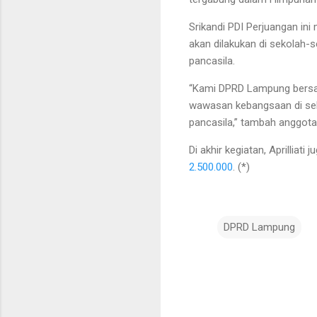
Srikandi PDI Perjuangan in
akan dilakukan di sekolah-
pancasila.
“Kami DPRD Lampung bersam
wawasan kebangsaan di sek
pancasila,” tambah anggot
Di akhir kegiatan, Aprillia
2.500.000
. (*)
DPRD Lampung
K
o
m