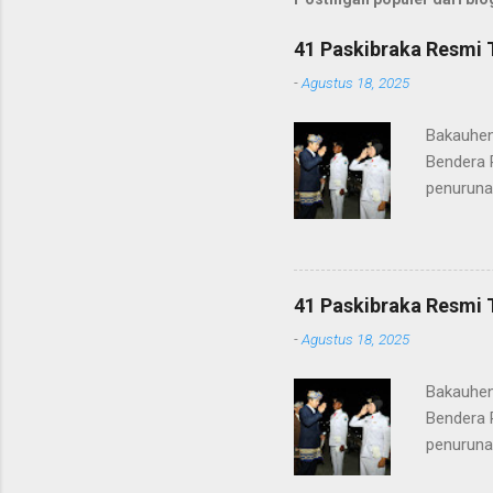
41 Paskibraka Resmi 
-
Agustus 18, 2025
Bakauhen
Bendera 
penuruna
anggota 
ke-80 Ke
tugasnya.
ditunjuk
41 Paskibraka Resmi 
terima ka
-
Agustus 18, 2025
orang tu
yang nan
Bakauhen
Gunung Kr
Bendera 
penuruna
anggota 