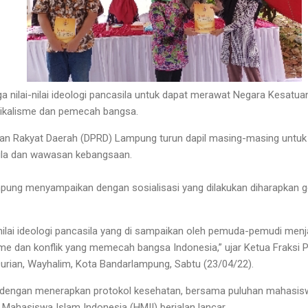
 nilai-nilai ideologi pancasila untuk dapat merawat Negara Kesatua
dikalisme dan pemecah bangsa.
an Rakyat Daerah (DPRD) Lampung turun dapil masing-masing untuk
ila dan wawasan kebangsaan.
mpung menyampaikan dengan sosialisasi yang dilakukan diharapkan 
ilai ideologi pancasila yang di sampaikan oleh pemuda-pemudi menj
sme dan konflik yang memecah bangsa Indonesia,” ujar Ketua Fraksi
Durian, Wayhalim, Kota Bandarlampung, Sabtu (23/04/22).
 dengan menerapkan protokol kesehatan, bersama puluhan mahasi
ahasiswa Islam Indonesia (HMII) berjalan lancar.