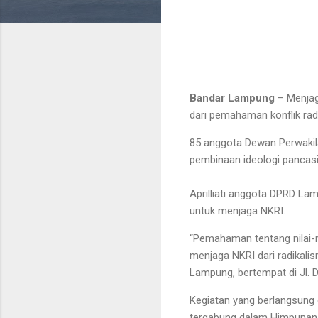
Bandar Lampung
– Menjaga
dari pemahaman konflik ra
85 anggota Dewan Perwakil
pembinaan ideologi pancas
Aprilliati anggota DPRD La
untuk menjaga NKRI.
“Pemahaman tentang nilai-n
menjaga NKRI dari radikali
Lampung, bertempat di Jl. 
Kegiatan yang berlangsung
tergabung dalam Himpunan M