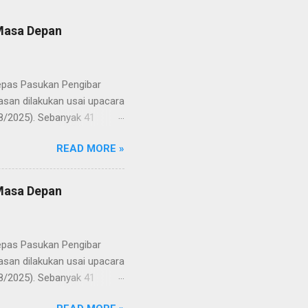
 Masa Depan
lepas Pasukan Pengibar
san dilakukan usai upacara
8/2025). Sebanyak 41
Putih pada peringatan HUT
READ MORE »
resmi menuntaskan
n semangat kebangsaan yang
yampaikan rasa bangga dan
 Masa Depan
RD, pelatih, serta para
ah mata generasi penerus
a Merah Putih menatap
lepas Pasukan Pengibar
san dilakukan usai upacara
8/2025). Sebanyak 41
Putih pada peringatan HUT