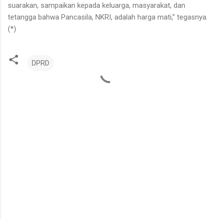
suarakan, sampaikan kepada keluarga, masyarakat, dan
tetangga bahwa Pancasila, NKRI, adalah harga mati,” tegasnya.
(*)
DPRD
K
o
m
e
n
t
a
r