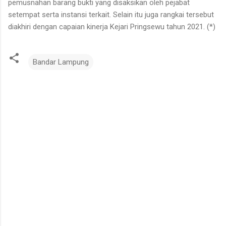
pemusnahan barang bukti yang disaksikan oleh pejabat
setempat serta instansi terkait. Selain itu juga rangkai tersebut
diakhiri dengan capaian kinerja Kejari Pringsewu tahun 2021. (*)
Bandar Lampung
K
o
m
e
n
t
a
r