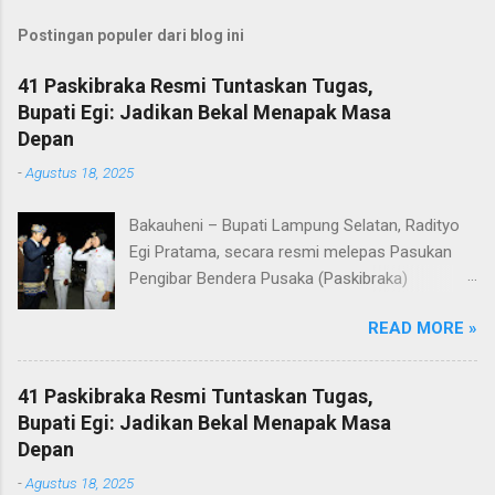
Postingan populer dari blog ini
41 Paskibraka Resmi Tuntaskan Tugas,
Bupati Egi: Jadikan Bekal Menapak Masa
Depan
-
Agustus 18, 2025
Bakauheni – Bupati Lampung Selatan, Radityo
Egi Pratama, secara resmi melepas Pasukan
Pengibar Bendera Pusaka (Paskibraka)
Kabupaten Lampung Selatan Tahun 2025.
READ MORE »
Pelepasan dilakukan usai upacara penurunan
bendera di Lapangan Menara Siger, Bakauheni,
Minggu malam (17/8/2025). Sebanyak 41
41 Paskibraka Resmi Tuntaskan Tugas,
anggota Paskibraka yang sebelumnya sukses
Bupati Egi: Jadikan Bekal Menapak Masa
mengibarkan Sang Saka Merah Putih pada
Depan
peringatan HUT ke-80 Kemerdekaan Republik
-
Agustus 18, 2025
Indonesia di Kabupaten Lampung Selatan, kini