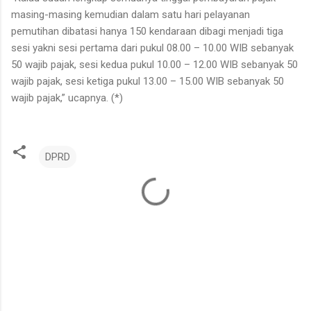
masing-masing kemudian dalam satu hari pelayanan
pemutihan dibatasi hanya 150 kendaraan dibagi menjadi tiga
sesi yakni sesi pertama dari pukul 08.00 – 10.00 WIB sebanyak
50 wajib pajak, sesi kedua pukul 10.00 – 12.00 WIB sebanyak 50
wajib pajak, sesi ketiga pukul 13.00 – 15.00 WIB sebanyak 50
wajib pajak,” ucapnya. (*)
DPRD
K
o
m
e
n
t
a