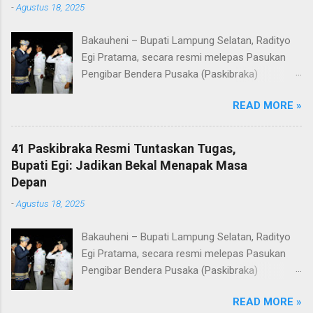
-
Agustus 18, 2025
Bakauheni – Bupati Lampung Selatan, Radityo
Egi Pratama, secara resmi melepas Pasukan
Pengibar Bendera Pusaka (Paskibraka)
Kabupaten Lampung Selatan Tahun 2025.
READ MORE »
Pelepasan dilakukan usai upacara penurunan
bendera di Lapangan Menara Siger, Bakauheni,
Minggu malam (17/8/2025). Sebanyak 41
41 Paskibraka Resmi Tuntaskan Tugas,
anggota Paskibraka yang sebelumnya sukses
Bupati Egi: Jadikan Bekal Menapak Masa
mengibarkan Sang Saka Merah Putih pada
Depan
peringatan HUT ke-80 Kemerdekaan Republik
-
Agustus 18, 2025
Indonesia di Kabupaten Lampung Selatan, kini
resmi menuntaskan tugasnya. Mereka dilepas
Bakauheni – Bupati Lampung Selatan, Radityo
dengan penuh apresiasi atas dedikasi, disiplin,
Egi Pratama, secara resmi melepas Pasukan
dan semangat kebangsaan yang ditunjukkan
Pengibar Bendera Pusaka (Paskibraka)
sepanjang rangkaian acara. Dalam
Kabupaten Lampung Selatan Tahun 2025.
sambutannya, Bupati Egi menyampaikan rasa
READ MORE »
Pelepasan dilakukan usai upacara penurunan
bangga dan terima kasih kepada seluruh