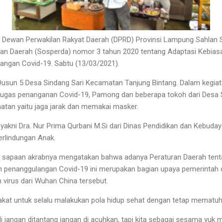
 Dewan Perwakilan Rakyat Daerah (DPRD) Provinsi Lampung Sahlan
uran Daerah (Sosperda) nomor 3 tahun 2020 tentang Adaptasi Kebia
ngan Covid-19. Sabtu (13/03/2021).
Dusun 5 Desa Sindang Sari Kecamatan Tanjung Bintang. Dalam kegiatan
 tugas penanganan Covid-19, Pamong dan beberapa tokoh dari Desa
atan yaitu jaga jarak dan memakai masker.
yakni Dra. Nur Prima Qurbani M.Si dari Dinas Pendidikan dan Kebud
rlindungan Anak.
n sapaan akrabnya mengatakan bahwa adanya Peraturan Daerah tent
 penanggulangan Covid-19 ini merupakan bagian upaya pemerinta
virus dari Wuhan China tersebut.
kat untuk selalu malakukan pola hidup sehat dengan tetap mematuhi
adi jangan ditantang jangan di acuhkan, tapi kita sebagai sesama yuk