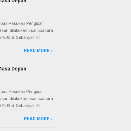
 Masa Depan
lepas Pasukan Pengibar
san dilakukan usai upacara
8/2025). Sebanyak 41
Putih pada peringatan HUT
READ MORE »
resmi menuntaskan
n semangat kebangsaan yang
yampaikan rasa bangga dan
 Masa Depan
RD, pelatih, serta para
ah mata generasi penerus
a Merah Putih menatap
lepas Pasukan Pengibar
san dilakukan usai upacara
8/2025). Sebanyak 41
Putih pada peringatan HUT
READ MORE »
resmi menuntaskan
n semangat kebangsaan yang