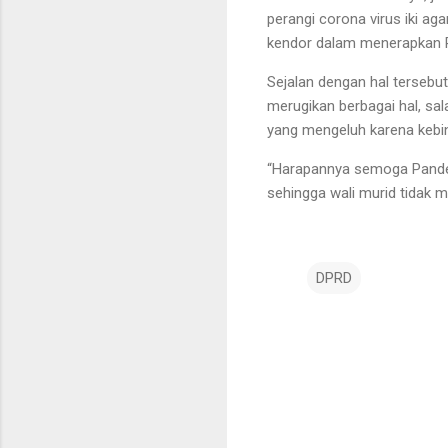
perangi corona virus iki ag
kendor dalam menerapkan Pr
Sejalan dengan hal tersebut
merugikan berbagai hal, sa
yang mengeluh karena kebi
“Harapannya semoga Pandemi
sehingga wali murid tidak me
DPRD
K
o
m
e
n