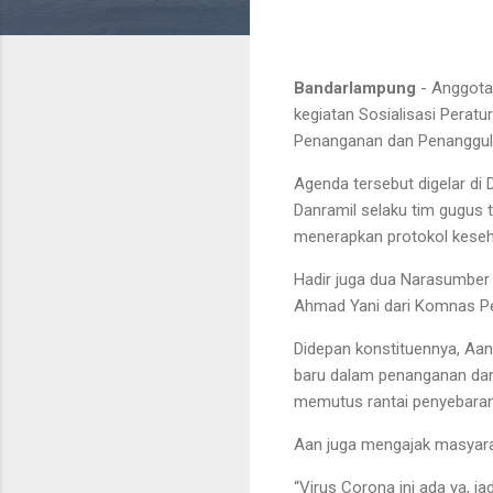
Bandarlampung
- Anggota
kegiatan Sosialisasi Perat
Penanganan dan Penanggula
Agenda tersebut digelar di 
Danramil selaku tim gugus
menerapkan protokol keseh
Hadir juga dua Narasumber 
Ahmad Yani dari Komnas Pe
Didepan konstituennya, Aa
baru dalam penanganan dan
memutus rantai penyebaran 
Aan juga mengajak masyara
“Virus Corona ini ada ya, j