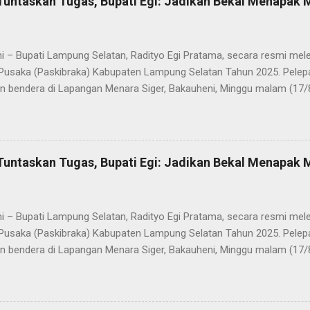
Tuntaskan Tugas, Bupati Egi: Jadikan Bekal Menapak
i – Bupati Lampung Selatan, Radityo Egi Pratama, secara resmi me
Pusaka (Paskibraka) Kabupaten Lampung Selatan Tahun 2025. Pelepa
n bendera di Lapangan Menara Siger, Bakauheni, Minggu malam (17/
Paskibraka yang sebelumnya sukses mengibarkan Sang Saka Merah 
merdekaan Republik Indonesia di Kabupaten Lampung Selatan, kini 
 Mereka dilepas dengan penuh apresiasi atas dedikasi, disiplin, da
kan sepanjang rangkaian acara. Dalam sambutannya, Bupati Egi men
Tuntaskan Tugas, Bupati Egi: Jadikan Bekal Menapak
sih kepada seluruh anggota Paskibraka, jajaran Forkopimda, Ketua DP
a yang telah memberikan dukungan penuh. “Saya melihat kalian adal
ti akan mewujudkan Indonesia Emas 2045. Di Selat Sunda, Sang Sak
i – Bupati Lampung Selatan, Radityo Egi Pratama, secara resmi me
akatau. Atas n...
Pusaka (Paskibraka) Kabupaten Lampung Selatan Tahun 2025. Pelepa
n bendera di Lapangan Menara Siger, Bakauheni, Minggu malam (17/
Paskibraka yang sebelumnya sukses mengibarkan Sang Saka Merah 
merdekaan Republik Indonesia di Kabupaten Lampung Selatan, kini 
 Mereka dilepas dengan penuh apresiasi atas dedikasi, disiplin, da