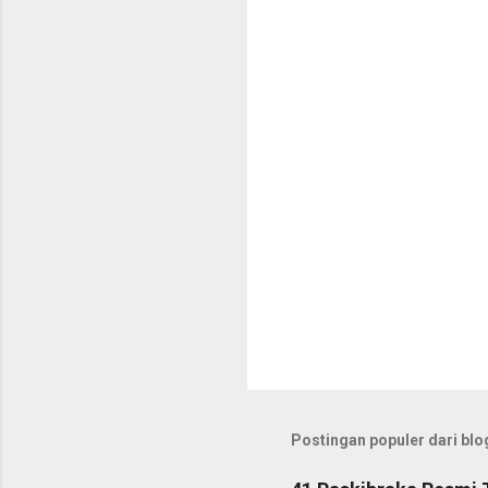
t
a
r
Postingan populer dari blog