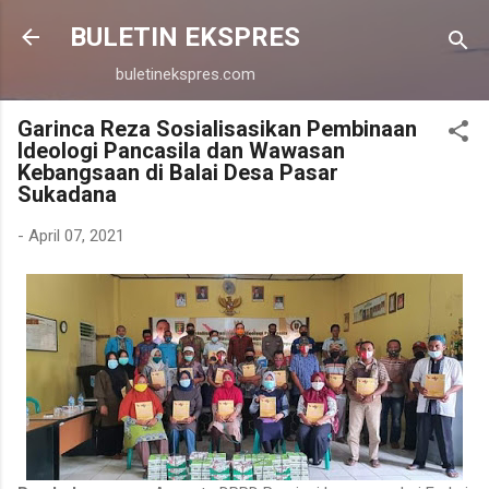
Langsung ke konten utama
BULETIN EKSPRES
buletinekspres.com
Garinca Reza Sosialisasikan Pembinaan
Ideologi Pancasila dan Wawasan
Kebangsaan di Balai Desa Pasar
Sukadana
-
April 07, 2021