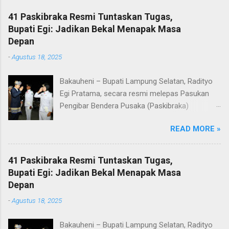
41 Paskibraka Resmi Tuntaskan Tugas,
Bupati Egi: Jadikan Bekal Menapak Masa
Depan
-
Agustus 18, 2025
Bakauheni – Bupati Lampung Selatan, Radityo
Egi Pratama, secara resmi melepas Pasukan
Pengibar Bendera Pusaka (Paskibraka)
Kabupaten Lampung Selatan Tahun 2025.
READ MORE »
Pelepasan dilakukan usai upacara penurunan
bendera di Lapangan Menara Siger, Bakauheni,
Minggu malam (17/8/2025). Sebanyak 41
41 Paskibraka Resmi Tuntaskan Tugas,
anggota Paskibraka yang sebelumnya sukses
Bupati Egi: Jadikan Bekal Menapak Masa
mengibarkan Sang Saka Merah Putih pada
Depan
peringatan HUT ke-80 Kemerdekaan Republik
-
Agustus 18, 2025
Indonesia di Kabupaten Lampung Selatan, kini
resmi menuntaskan tugasnya. Mereka dilepas
Bakauheni – Bupati Lampung Selatan, Radityo
dengan penuh apresiasi atas dedikasi, disiplin,