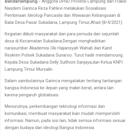
Bandarlampung -
Anggota DPRD Provinsi Lampung dari Fraksi
Nasdem Garinca Reza Pahlevi melakukan Sosialisasi
Pembinaan Ideologi Pancasila dan Wawasan Kebangsaan di
Balai Desa Pasar Sukadana
,
Lampung Timur
,
Ahad
(8/4/2021).
Kegiatan diikuti masyarakat dan para pemuda dari sejumlah
desa
di Kecamatan Sukadana.
Dengan
menghadirkan
narasumber Akademisi Oki Hajiansyah Wahab dan Kanit
Reskrim Polsek Sukadana Sunarso. Turut hadir mendamoung
Kepala Desa Sukadana Delly Sulthoni Sanjaya,dan Ketua KNPI
Lampung Timur Mursalin.
Dalam sambutannya Garinca mengatakan tentang tantangan
bangsa Indonesia ke depan yang makin berat, antara lain
karena pengaruh globalisasi.
Menurutnya
,
perkembangan teknologi informasi dan
komunikasi, membuat masyarakat kian mudah memperoleh
informasi. Namun, pada sisi lain, tidak semua informasi sesuai
dengan budaya dan ideologi Bangsa Indonesia.