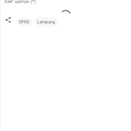
baik” ujarnya. (*)
DPRD
Lampung
K
o
m
e
n
t
a
r