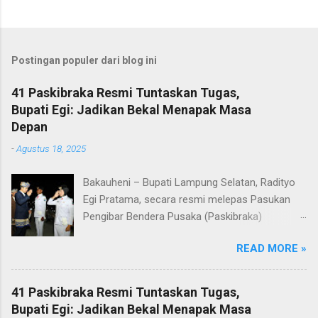
Postingan populer dari blog ini
41 Paskibraka Resmi Tuntaskan Tugas,
Bupati Egi: Jadikan Bekal Menapak Masa
Depan
-
Agustus 18, 2025
Bakauheni – Bupati Lampung Selatan, Radityo
Egi Pratama, secara resmi melepas Pasukan
Pengibar Bendera Pusaka (Paskibraka)
Kabupaten Lampung Selatan Tahun 2025.
READ MORE »
Pelepasan dilakukan usai upacara penurunan
bendera di Lapangan Menara Siger, Bakauheni,
Minggu malam (17/8/2025). Sebanyak 41
41 Paskibraka Resmi Tuntaskan Tugas,
anggota Paskibraka yang sebelumnya sukses
Bupati Egi: Jadikan Bekal Menapak Masa