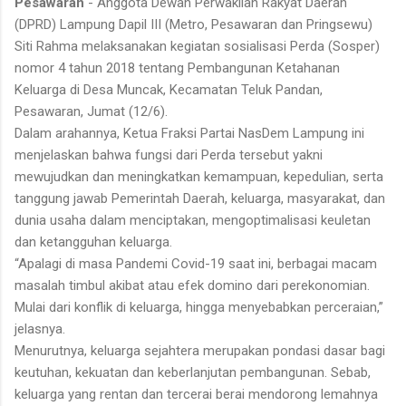
Pesawaran
- Anggota Dewan Perwakilan Rakyat Daerah
(DPRD) Lampung Dapil III (Metro, Pesawaran dan Pringsewu)
Siti Rahma melaksanakan kegiatan sosialisasi Perda (Sosper)
nomor 4 tahun 2018 tentang Pembangunan Ketahanan
Keluarga di Desa Muncak, Kecamatan Teluk Pandan,
Pesawaran, Jumat (12/6).
Dalam arahannya, Ketua Fraksi Partai NasDem Lampung ini
menjelaskan bahwa fungsi dari Perda tersebut yakni
mewujudkan dan meningkatkan kemampuan, kepedulian, serta
tanggung jawab Pemerintah Daerah, keluarga, masyarakat, dan
dunia usaha dalam menciptakan, mengoptimalisasi keuletan
dan ketangguhan keluarga.
“Apalagi di masa Pandemi Covid-19 saat ini, berbagai macam
masalah timbul akibat atau efek domino dari perekonomian.
Mulai dari konflik di keluarga, hingga menyebabkan perceraian,”
jelasnya.
Menurutnya, keluarga sejahtera merupakan pondasi dasar bagi
keutuhan, kekuatan dan keberlanjutan pembangunan. Sebab,
keluarga yang rentan dan tercerai berai mendorong lemahnya