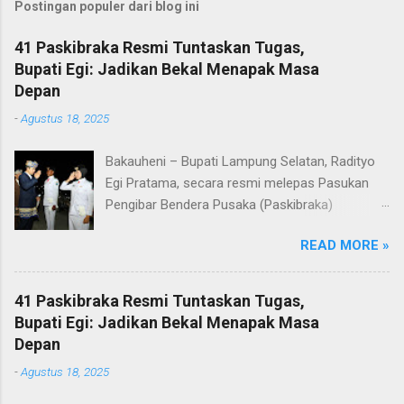
Postingan populer dari blog ini
41 Paskibraka Resmi Tuntaskan Tugas,
Bupati Egi: Jadikan Bekal Menapak Masa
Depan
-
Agustus 18, 2025
Bakauheni – Bupati Lampung Selatan, Radityo
Egi Pratama, secara resmi melepas Pasukan
Pengibar Bendera Pusaka (Paskibraka)
Kabupaten Lampung Selatan Tahun 2025.
READ MORE »
Pelepasan dilakukan usai upacara penurunan
bendera di Lapangan Menara Siger, Bakauheni,
Minggu malam (17/8/2025). Sebanyak 41
41 Paskibraka Resmi Tuntaskan Tugas,
anggota Paskibraka yang sebelumnya sukses
Bupati Egi: Jadikan Bekal Menapak Masa
mengibarkan Sang Saka Merah Putih pada
Depan
peringatan HUT ke-80 Kemerdekaan Republik
-
Agustus 18, 2025
Indonesia di Kabupaten Lampung Selatan, kini
resmi menuntaskan tugasnya. Mereka dilepas