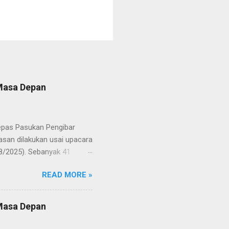
 Masa Depan
lepas Pasukan Pengibar
san dilakukan usai upacara
8/2025). Sebanyak 41
Putih pada peringatan HUT
READ MORE »
resmi menuntaskan
n semangat kebangsaan yang
yampaikan rasa bangga dan
 Masa Depan
RD, pelatih, serta para
ah mata generasi penerus