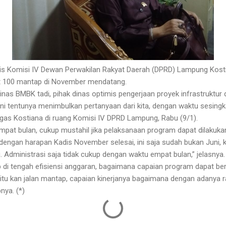
ris Komisi IV Dewan Perwakilan Rakyat Daerah (DPRD) Lampung Kost
at 100 mantap di November mendatang.
Dinas BMBK tadi, pihak dinas optimis pengerjaan proyek infrastruktur
i tentunya menimbulkan pertanyaan dari kita, dengan waktu sesingka
egas Kostiana di ruang Komisi IV DPRD Lampung, Rabu (9/1).
pat bulan, cukup mustahil jika pelaksanaan program dapat dilakukan
engan harapan Kadis November selesai, ini saja sudah bukan Juni, ke
. Administrasi saja tidak cukup dengan waktu empat bulan,” jelasnya.
ap di tengah efisiensi anggaran, bagaimana capaian program dapat be
 itu kan jalan mantap, capaian kinerjanya bagaimana dengan adanya ra
nya. (*)