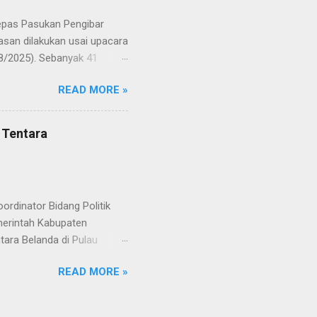
a Merah Putih menatap
lepas Pasukan Pengibar
san dilakukan usai upacara
8/2025). Sebanyak 41
Putih pada peringatan HUT
READ MORE »
resmi menuntaskan
n semangat kebangsaan yang
yampaikan rasa bangga dan
 Tentara
RD, pelatih, serta para
ah mata generasi penerus
a Merah Putih menatap
rdinator Bidang Politik
erintah Kabupaten
ara Belanda di Pulau
 Rabu (20/8/2025). Rapat
READ MORE »
teral Eropa Kemenko Polkam
rkopimda, perwakilan
VI). Perwakilan Pusdokkes