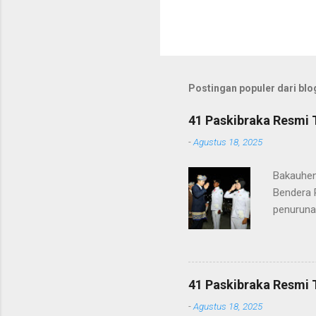
Postingan populer dari blog
41 Paskibraka Resmi 
-
Agustus 18, 2025
Bakauhen
Bendera 
penuruna
anggota 
ke-80 Ke
tugasnya.
ditunjuk
41 Paskibraka Resmi 
terima ka
-
Agustus 18, 2025
orang tu