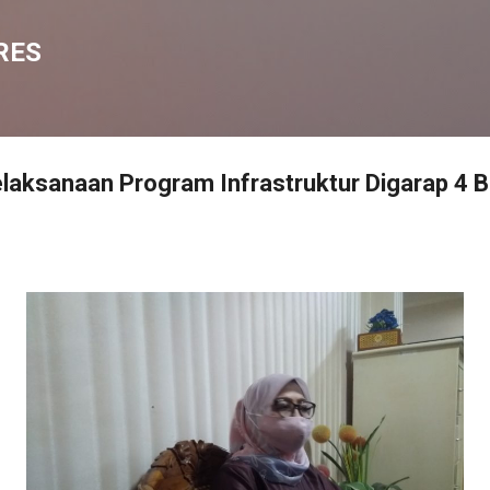
Langsung ke konten utama
RES
aksanaan Program Infrastruktur Digarap 4 B