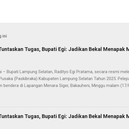
 ini
Tuntaskan Tugas, Bupati Egi: Jadikan Bekal Menapak
i – Bupati Lampung Selatan, Radityo Egi Pratama, secara resmi me
Pusaka (Paskibraka) Kabupaten Lampung Selatan Tahun 2025. Pelepa
n bendera di Lapangan Menara Siger, Bakauheni, Minggu malam (17/
Paskibraka yang sebelumnya sukses mengibarkan Sang Saka Merah 
merdekaan Republik Indonesia di Kabupaten Lampung Selatan, kini 
 Mereka dilepas dengan penuh apresiasi atas dedikasi, disiplin, da
kan sepanjang rangkaian acara. Dalam sambutannya, Bupati Egi men
Tuntaskan Tugas, Bupati Egi: Jadikan Bekal Menapak
sih kepada seluruh anggota Paskibraka, jajaran Forkopimda, Ketua DP
a yang telah memberikan dukungan penuh. “Saya melihat kalian adal