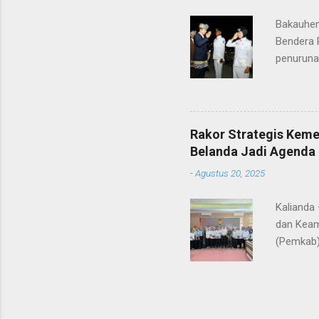
yang nan
Bakauhen
Gunung Kr
Bendera 
penuruna
anggota 
ke-80 Ke
tugasnya.
ditunjuk
Rakor Strategis Kem
terima ka
Belanda Jadi Agenda 
orang tu
-
Agustus 20, 2025
yang nan
Gunung Kr
Kalianda
dan Keam
(Pemkab)
Sebuku. 
dipimpin
RI, didam
instansi 