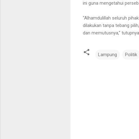
ini guna mengetahui perseb
“Alhamdulillah seluruh pih
dilakukan tanpa tebang pil
dan memutusnya,” tutupnya.
Lampung
Politik
K
o
m
e
n
t
a
r