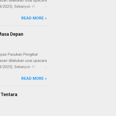
san dilakukan usai upacara
8/2025). Sebanyak 41
Putih pada peringatan HUT
READ MORE »
resmi menuntaskan
n semangat kebangsaan yang
yampaikan rasa bangga dan
 Masa Depan
RD, pelatih, serta para
ah mata generasi penerus
a Merah Putih menatap
lepas Pasukan Pengibar
san dilakukan usai upacara
8/2025). Sebanyak 41
Putih pada peringatan HUT
READ MORE »
resmi menuntaskan
n semangat kebangsaan yang
yampaikan rasa bangga dan
 Tentara
RD, pelatih, serta para
ah mata generasi penerus
a Merah Putih menatap