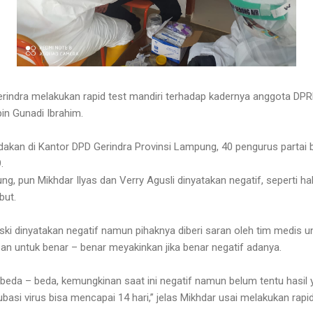
erindra melakukan rapid test mandiri terhadap kadernya anggota D
pin Gunadi Ibrahim.
iadakan di Kantor DPD Gerindra Provinsi Lampung, 40 pengurus partai
9.
 pun Mikhdar Ilyas dan Verry Agusli dinyatakan negatif, seperti hal
but.
eski dinyatakan negatif namun pihaknya diberi saran oleh tim medis 
an untuk benar – benar meyakinkan jika benar negatif adanya.
rbeda – beda, kemungkinan saat ini negatif namun belum tentu hasi
asi virus bisa mencapai 14 hari,” jelas Mikhdar usai melakukan rapid