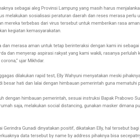
aknya sebagai aleg Provinsi Lampung yang masih harus menjalanka
us melakukan sosialisasi peraturan daerah dan reses merasa perlu
 mereka terbebas dari virus tersebut untuk memberikan rasa aman 
kan kegiatan kemasyarakatan.
a dan merasa aman untuk tetap berinteraksi dengan kami ini sebagai
da dan menyerap aspirasi rakyat yang kami wakili, rasanya perlulah ka
corona,” ujar Mikhdar.
gagas dilakukan rapid test, Elly Wahyuni menyatakan meski pihaknya
i besar hati dan lalai dengan himbauan pemerintah guna mematuhi p
tuh dengan himbauan pemerintah, sesuai instruksi Bapak Prabowo Su
umah saja, melakukan social distancing, gunakan masker dimana pun,
 Gerindra Gunadi dinyatakan positif, dikatakan Elly, hal tersebut bag
terkuaknya data tersebut by name by address pihaknya bisa secepat