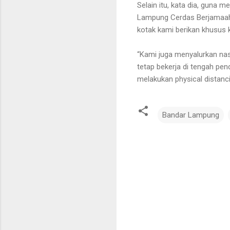
Selain itu, kata dia, gun
Lampung Cerdas Berjamaah
kotak kami berikan khusus 
“Kami juga menyalurkan nas
tetap bekerja di tengah p
melakukan physical distanci
Bandar Lampung
K
o
m
e
n
t
a