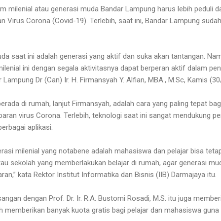
m milenial atau generasi muda Bandar Lampung harus lebih peduli
n Virus Corona (Covid-19). Terlebih, saat ini, Bandar Lampung su
muda saat ini adalah generasi yang aktif dan suka akan tantangan. Na
lenial ini dengan segala aktivitasnya dapat berperan aktif dalam pe
 Lampung Dr (Can) Ir. H. Firmansyah Y. Alfian, MBA., M.Sc, Kamis (30
berada di rumah, lanjut Firmansyah, adalah cara yang paling tepat ba
n virus Corona. Terlebih, teknologi saat ini sangat mendukung pe
erbagai aplikasi.
asi milenial yang notabene adalah mahasiswa dan pelajar bisa tetap
tau sekolah yang memberlakukan belajar di rumah, agar generasi mu
aran,” kata Rektor Institut Informatika dan Bisnis (IIB) Darmajaya itu.
angan dengan Prof. Dr. Ir. R.A. Bustomi Rosadi, M.S. itu juga member
ah memberikan banyak kuota gratis bagi pelajar dan mahasiswa guna