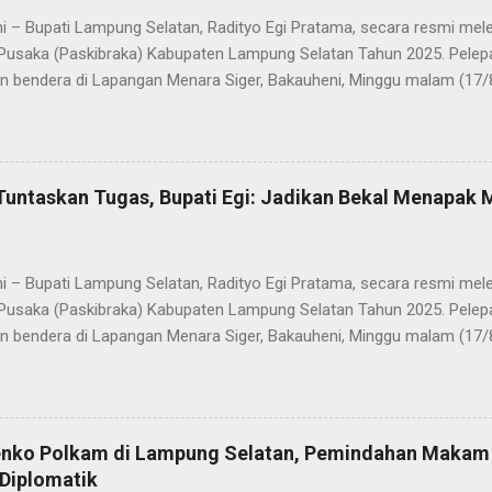
i – Bupati Lampung Selatan, Radityo Egi Pratama, secara resmi me
Pusaka (Paskibraka) Kabupaten Lampung Selatan Tahun 2025. Pelepa
n bendera di Lapangan Menara Siger, Bakauheni, Minggu malam (17/
Paskibraka yang sebelumnya sukses mengibarkan Sang Saka Merah 
merdekaan Republik Indonesia di Kabupaten Lampung Selatan, kini 
 Mereka dilepas dengan penuh apresiasi atas dedikasi, disiplin, da
kan sepanjang rangkaian acara. Dalam sambutannya, Bupati Egi men
Tuntaskan Tugas, Bupati Egi: Jadikan Bekal Menapak
sih kepada seluruh anggota Paskibraka, jajaran Forkopimda, Ketua DP
a yang telah memberikan dukungan penuh. “Saya melihat kalian adal
ti akan mewujudkan Indonesia Emas 2045. Di Selat Sunda, Sang Sak
i – Bupati Lampung Selatan, Radityo Egi Pratama, secara resmi me
akatau. Atas n...
Pusaka (Paskibraka) Kabupaten Lampung Selatan Tahun 2025. Pelepa
n bendera di Lapangan Menara Siger, Bakauheni, Minggu malam (17/
Paskibraka yang sebelumnya sukses mengibarkan Sang Saka Merah 
merdekaan Republik Indonesia di Kabupaten Lampung Selatan, kini 
 Mereka dilepas dengan penuh apresiasi atas dedikasi, disiplin, da
kan sepanjang rangkaian acara. Dalam sambutannya, Bupati Egi men
enko Polkam di Lampung Selatan, Pemindahan Makam
sih kepada seluruh anggota Paskibraka, jajaran Forkopimda, Ketua DP
Diplomatik