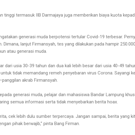
n tinggi termasuk IIB Darmajaya juga memberikan biaya kuota kepa
.
ngatakan generasi muda berpotensi tertular Covid-19 terbesar. Perny
an. Dimana, lanjut Firmansyah, tes yang dilakukan pada hampir 250.0
hun atau generasi muda.
esar dari usia 30-39 tahun dan dua kali lebih besar dari usia 40-49 tah
 untuk tidak memandang remeh penyebaran virus Corona. Sayangi kelu
n—panggilan akrab Firmansyah.
kepada generasi muda, pelajar dan mahasiswa Bandar Lampung khu
ing semua informasi serta tidak menyebarkan berita hoax.
ita, cek lebih dulu sumber terpercaya. Jangan sampai, berita yang ki
gan pihak berwajib,” pinta Bang Firman.