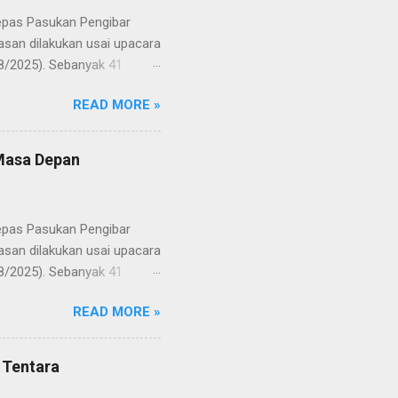
lepas Pasukan Pengibar
san dilakukan usai upacara
8/2025). Sebanyak 41
Putih pada peringatan HUT
READ MORE »
resmi menuntaskan
n semangat kebangsaan yang
yampaikan rasa bangga dan
 Masa Depan
RD, pelatih, serta para
ah mata generasi penerus
a Merah Putih menatap
lepas Pasukan Pengibar
san dilakukan usai upacara
8/2025). Sebanyak 41
Putih pada peringatan HUT
READ MORE »
resmi menuntaskan
n semangat kebangsaan yang
yampaikan rasa bangga dan
 Tentara
RD, pelatih, serta para