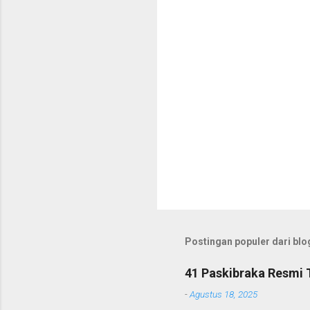
r
Postingan populer dari blog
41 Paskibraka Resmi 
-
Agustus 18, 2025