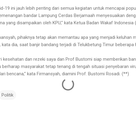
9 ini jauh lebih penting dari semua kegiatan untuk mencapai popular
Pemenangan bandar Lampung Cerdas Berjamaah menyesuaikan deng
na yang disampaikan oleh KPU,” kata Ketua Badan Wakaf Indonesia (
rmansyah, pihaknya tetap akan memantau apa yang menjadi keluhan 
 kata dia, saat banjir bandang terjadi di Telukbetung Timur beberapa h
beri kesehatan dan rezeki saya dan Prof Bustomi siap memberikan ban
lu berharap masyarakat tetap tenang di tengah situasi penyebaran v
ari bencana,” kata Firmansyah, diamini Prof. Bustomi Rosadi. (**)
Politik