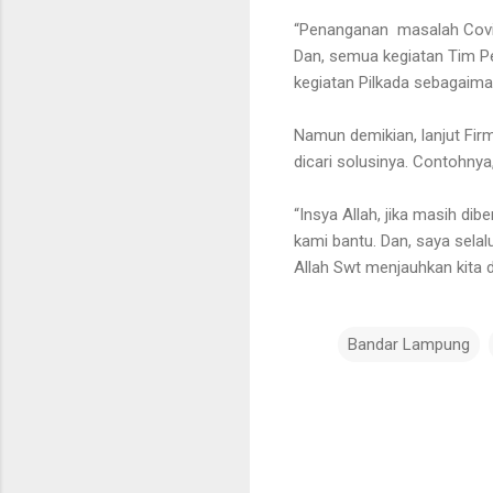
“Penanganan masalah Covid-1
Dan, semua kegiatan Tim 
kegiatan Pilkada sebagaima
Namun demikian, lanjut Fi
dicari solusinya. Contohnya,
“Insya Allah, jika masih di
kami bantu. Dan, saya sela
Allah Swt menjauhkan kita d
Bandar Lampung
K
o
m