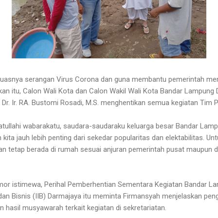
luasnya serangan Virus Corona dan guna membantu pemerintah me
an itu, Calon Wali Kota dan Calon Wakil Wali Kota Bandar Lampung Dr
f. Dr. Ir. RA. Bustomi Rosadi, M.S. menghentikan semua kegiatan Tim
ullahi wabarakatu, saudara-saudaraku keluarga besar Bandar Lam
ita jauh lebih penting dari sekedar popularitas dan elektabilitas. Un
n tetap berada di rumah sesuai anjuran pemerintah pusat maupun d
omor istimewa, Perihal Pemberhentian Sementara Kegiatan Bandar 
a dan Bisnis (IIB) Darmajaya itu meminta Firmansyah menjelaskan pen
 hasil musyawarah terkait kegiatan di sekretariatan.