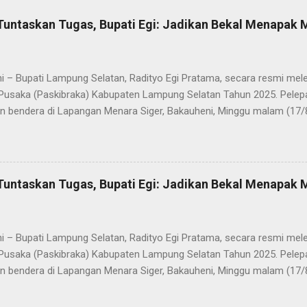
Tuntaskan Tugas, Bupati Egi: Jadikan Bekal Menapak
i – Bupati Lampung Selatan, Radityo Egi Pratama, secara resmi me
Pusaka (Paskibraka) Kabupaten Lampung Selatan Tahun 2025. Pelepa
n bendera di Lapangan Menara Siger, Bakauheni, Minggu malam (17/
Paskibraka yang sebelumnya sukses mengibarkan Sang Saka Merah 
merdekaan Republik Indonesia di Kabupaten Lampung Selatan, kini 
 Mereka dilepas dengan penuh apresiasi atas dedikasi, disiplin, da
kan sepanjang rangkaian acara. Dalam sambutannya, Bupati Egi men
Tuntaskan Tugas, Bupati Egi: Jadikan Bekal Menapak
sih kepada seluruh anggota Paskibraka, jajaran Forkopimda, Ketua DP
a yang telah memberikan dukungan penuh. “Saya melihat kalian adal
ti akan mewujudkan Indonesia Emas 2045. Di Selat Sunda, Sang Sak
i – Bupati Lampung Selatan, Radityo Egi Pratama, secara resmi me
akatau. Atas n...
Pusaka (Paskibraka) Kabupaten Lampung Selatan Tahun 2025. Pelepa
n bendera di Lapangan Menara Siger, Bakauheni, Minggu malam (17/
Paskibraka yang sebelumnya sukses mengibarkan Sang Saka Merah 
merdekaan Republik Indonesia di Kabupaten Lampung Selatan, kini 