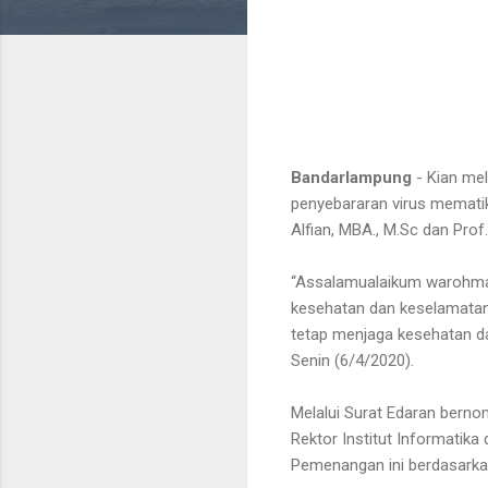
Bandarlampung
- Kian me
penyebararan virus mematik
Alfian, MBA., M.Sc dan Pro
“Assalamualaikum warohmat
kesehatan dan keselamatan k
tetap menjaga kesehatan da
Senin (6/4/2020).
Melalui Surat Edaran bern
Rektor Institut Informatik
Pemenangan ini berdasarkan