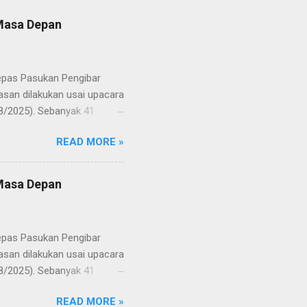
 Masa Depan
lepas Pasukan Pengibar
san dilakukan usai upacara
8/2025). Sebanyak 41
Putih pada peringatan HUT
READ MORE »
resmi menuntaskan
n semangat kebangsaan yang
yampaikan rasa bangga dan
 Masa Depan
RD, pelatih, serta para
ah mata generasi penerus
a Merah Putih menatap
lepas Pasukan Pengibar
san dilakukan usai upacara
8/2025). Sebanyak 41
Putih pada peringatan HUT
READ MORE »
resmi menuntaskan