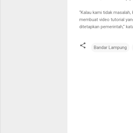
“Kalau kami tidak masalah,
membuat video tutorial ya
ditetapkan pemerintah,” ka
Bandar Lampung
K
o
m
e
n
t
a
r