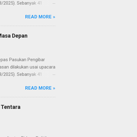
8/2025). Sebanyak 41
Putih pada peringatan HUT
READ MORE »
resmi menuntaskan
n semangat kebangsaan yang
yampaikan rasa bangga dan
 Masa Depan
RD, pelatih, serta para
ah mata generasi penerus
a Merah Putih menatap
lepas Pasukan Pengibar
san dilakukan usai upacara
8/2025). Sebanyak 41
Putih pada peringatan HUT
READ MORE »
resmi menuntaskan
n semangat kebangsaan yang
yampaikan rasa bangga dan
 Tentara
RD, pelatih, serta para
ah mata generasi penerus
a Merah Putih menatap