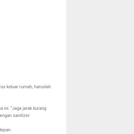
rus keluar rumah, haruslah
ini. “Jaga jarak kurang
engan sanitizer.
 depan.