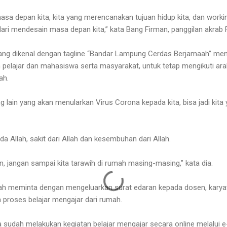
sa depan kita, kita yang merencanakan tujuan hidup kita, dan worki
dari mendesain masa depan kita,” kata Bang Firman, panggilan akrab
 yang dikenal dengan tagline “Bandar Lampung Cerdas Berjamaah” men
 pelajar dan mahasiswa serta masyarakat, untuk tetap mengikuti ara
ah.
ng lain yang akan menularkan Virus Corona kepada kita, bisa jadi kit
a Allah, sakit dari Allah dan kesembuhan dari Allah.
, jangan sampai kita tarawih di rumah masing-masing,” kata dia.
dah meminta dengan mengeluarkan surat edaran kepada dosen, kary
 proses belajar mengajar dari rumah.
ya sudah melakukan kegiatan belajar mengajar secara online melalui e