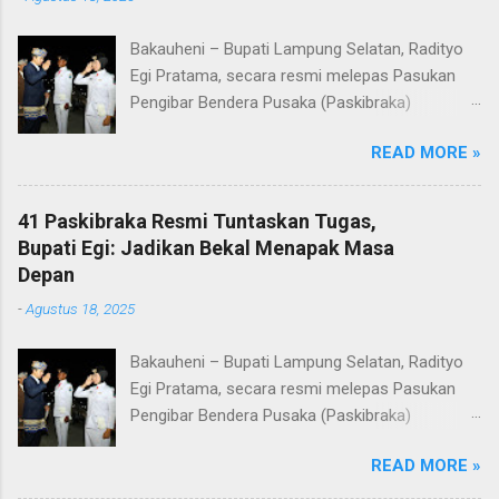
Bakauheni – Bupati Lampung Selatan, Radityo
Egi Pratama, secara resmi melepas Pasukan
Pengibar Bendera Pusaka (Paskibraka)
Kabupaten Lampung Selatan Tahun 2025.
READ MORE »
Pelepasan dilakukan usai upacara penurunan
bendera di Lapangan Menara Siger, Bakauheni,
Minggu malam (17/8/2025). Sebanyak 41
41 Paskibraka Resmi Tuntaskan Tugas,
anggota Paskibraka yang sebelumnya sukses
Bupati Egi: Jadikan Bekal Menapak Masa
mengibarkan Sang Saka Merah Putih pada
Depan
peringatan HUT ke-80 Kemerdekaan Republik
-
Agustus 18, 2025
Indonesia di Kabupaten Lampung Selatan, kini
resmi menuntaskan tugasnya. Mereka dilepas
Bakauheni – Bupati Lampung Selatan, Radityo
dengan penuh apresiasi atas dedikasi, disiplin,
Egi Pratama, secara resmi melepas Pasukan
dan semangat kebangsaan yang ditunjukkan
Pengibar Bendera Pusaka (Paskibraka)
sepanjang rangkaian acara. Dalam
Kabupaten Lampung Selatan Tahun 2025.
sambutannya, Bupati Egi menyampaikan rasa
READ MORE »
Pelepasan dilakukan usai upacara penurunan
bangga dan terima kasih kepada seluruh
bendera di Lapangan Menara Siger, Bakauheni,