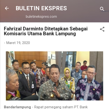
Langsung ke konten utama
BULETIN EKSPRES
buletinekspres.com
Fahrizal Darminto Ditetapkan Sebagai
Komisaris Utama Bank Lampung
-
Maret 19, 2020
Bandarlampung
- Rapat pemegang saham PT. Bank