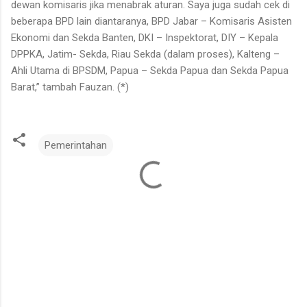
dewan komisaris jika menabrak aturan. Saya juga sudah cek di
beberapa BPD lain diantaranya, BPD Jabar – Komisaris Asisten
Ekonomi dan Sekda Banten, DKI – Inspektorat, DIY – Kepala
DPPKA, Jatim- Sekda, Riau Sekda (dalam proses), Kalteng –
Ahli Utama di BPSDM, Papua – Sekda Papua dan Sekda Papua
Barat,” tambah Fauzan. (*)
Pemerintahan
K
o
m
e
n
t
a