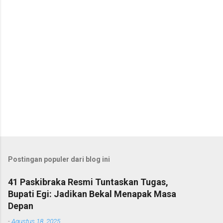
r
Postingan populer dari blog ini
41 Paskibraka Resmi Tuntaskan Tugas,
Bupati Egi: Jadikan Bekal Menapak Masa
Depan
-
Agustus 18, 2025