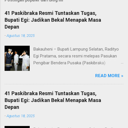
41 Paskibraka Resmi Tuntaskan Tugas,
Bupati Egi: Jadikan Bekal Menapak Masa
Depan
-
Agustus 18, 2025
Bakauheni – Bupati Lampung Selatan, Radityo
Egi Pratama, secara resmi melepas Pasukan
Pengibar Bendera Pusaka (Paskibraka)
Kabupaten Lampung Selatan Tahun 2025.
READ MORE »
Pelepasan dilakukan usai upacara penurunan
bendera di Lapangan Menara Siger, Bakauheni,
Minggu malam (17/8/2025). Sebanyak 41
41 Paskibraka Resmi Tuntaskan Tugas,
anggota Paskibraka yang sebelumnya sukses
Bupati Egi: Jadikan Bekal Menapak Masa
mengibarkan Sang Saka Merah Putih pada
Depan
peringatan HUT ke-80 Kemerdekaan Republik
-
Agustus 18, 2025
Indonesia di Kabupaten Lampung Selatan, kini
resmi menuntaskan tugasnya. Mereka dilepas