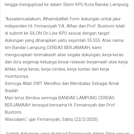
hingga mengupload ke dalam Silom KPU Kota Bandar Lampung.
"Assalamualaikum, Alhamdulillah form dukungan untuk jalur
independen Hi. Firmansyah Y.A. Alfian dan Prof. Bustomi telah
di submit ke SILON On Line KPU sesuai dengan target
dukungan yang diharapkan yaitu sejumlah 55.555. Atas nama
tim Bandar Lampung CERDAS BERJAMAAH, kami
mengucapkan terimakasih atas segala dukungan, kerja keras
dan do'a segenap keluarga besar relawan berjamaah atas kerja
ikhlas, kerja keras, kerja cerdas, kerja tuntas dan kerja
mumtaznya.
Semoga Allah SWT. Meridhoi dan Membalas Sebagai Amal
Ibadah.
Mari terus Berdoa semoga BANDAR LAMPUNG CERDAS
BERJAMAAH terwujud bersama Hi. Firmansyah dan Prof.
Bustomi.
Wassalam," ujar Firmansyah, Sabtu (22/2/2020).
Jumlah dukungan yang diupload Firmansyah dalam Silon sesuai