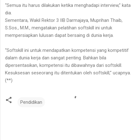
“Semua itu harus dilakukan ketika menghadapi interview,” kata
dia.
Sementara, Wakil Rektor 3 IIB Darmajaya, Muprihan Thaib,
S.Sos., M.M., mengatakan pelatihan softskill ini untuk
mempersiapkan lulusan dapat bersaing di dunia kerja.
“Softskill ini untuk mendapatkan kompetensi yang kompetitif
dalam dunia kerja dan sangat penting. Bahkan bila
dipersentasikan, kompetensi itu dibawahnya dari softskill.
Kesuksesan seseorang itu ditentukan oleh softskill,” ucapnya.
(**)
Pendidikan
K
o
m