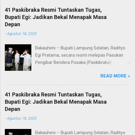
41 Paskibraka Resmi Tuntaskan Tugas,
Bupati Egi: Jadikan Bekal Menapak Masa
Depan
-
Agustus 18, 2025
Bakauheni – Bupati Lampung Selatan, Radityo
Egi Pratama, secara resmi melepas Pasukan
Pengibar Bendera Pusaka (Paskibraka)
Kabupaten Lampung Selatan Tahun 2025.
READ MORE »
Pelepasan dilakukan usai upacara penurunan
bendera di Lapangan Menara Siger, Bakauheni,
Minggu malam (17/8/2025). Sebanyak 41
41 Paskibraka Resmi Tuntaskan Tugas,
anggota Paskibraka yang sebelumnya sukses
Bupati Egi: Jadikan Bekal Menapak Masa
mengibarkan Sang Saka Merah Putih pada
Depan
peringatan HUT ke-80 Kemerdekaan Republik
-
Agustus 18, 2025
Indonesia di Kabupaten Lampung Selatan, kini
resmi menuntaskan tugasnya. Mereka dilepas
Bakauheni – Bupati Lampung Selatan, Radityo
dengan penuh apresiasi atas dedikasi, disiplin,