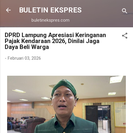
Langsung ke konten utama
BULETIN EKSPRES
buletinekspres.com
DPRD Lampung Apresiasi Keringanan
Pajak Kendaraan 2026, Dinilai Jaga
Daya Beli Warga
-
Februari 03, 2026