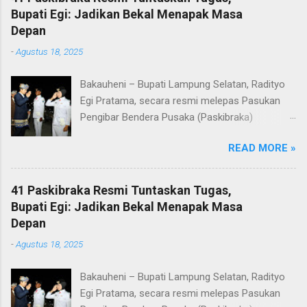
Bupati Egi: Jadikan Bekal Menapak Masa
Depan
-
Agustus 18, 2025
Bakauheni – Bupati Lampung Selatan, Radityo
Egi Pratama, secara resmi melepas Pasukan
Pengibar Bendera Pusaka (Paskibraka)
Kabupaten Lampung Selatan Tahun 2025.
READ MORE »
Pelepasan dilakukan usai upacara penurunan
bendera di Lapangan Menara Siger, Bakauheni,
Minggu malam (17/8/2025). Sebanyak 41
41 Paskibraka Resmi Tuntaskan Tugas,
anggota Paskibraka yang sebelumnya sukses
Bupati Egi: Jadikan Bekal Menapak Masa
mengibarkan Sang Saka Merah Putih pada
Depan
peringatan HUT ke-80 Kemerdekaan Republik
-
Agustus 18, 2025
Indonesia di Kabupaten Lampung Selatan, kini
resmi menuntaskan tugasnya. Mereka dilepas
Bakauheni – Bupati Lampung Selatan, Radityo
dengan penuh apresiasi atas dedikasi, disiplin,
Egi Pratama, secara resmi melepas Pasukan
dan semangat kebangsaan yang ditunjukkan