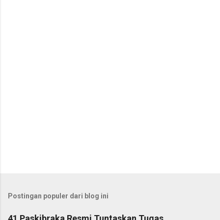
n
t
a
r
Postingan populer dari blog ini
41 Paskibraka Resmi Tuntaskan Tugas,