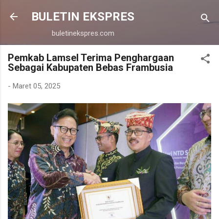
Langsung ke konten utama
BULETIN EKSPRES
buletinekspres.com
Pemkab Lamsel Terima Penghargaan
Sebagai Kabupaten Bebas Frambusia
-
Maret 05, 2025