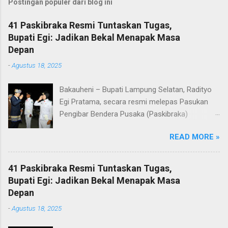
Postingan populer dari blog ini
41 Paskibraka Resmi Tuntaskan Tugas,
Bupati Egi: Jadikan Bekal Menapak Masa
Depan
-
Agustus 18, 2025
Bakauheni – Bupati Lampung Selatan, Radityo
Egi Pratama, secara resmi melepas Pasukan
Pengibar Bendera Pusaka (Paskibraka)
Kabupaten Lampung Selatan Tahun 2025.
READ MORE »
Pelepasan dilakukan usai upacara penurunan
bendera di Lapangan Menara Siger, Bakauheni,
Minggu malam (17/8/2025). Sebanyak 41
41 Paskibraka Resmi Tuntaskan Tugas,
anggota Paskibraka yang sebelumnya sukses
Bupati Egi: Jadikan Bekal Menapak Masa
mengibarkan Sang Saka Merah Putih pada
Depan
peringatan HUT ke-80 Kemerdekaan Republik
-
Agustus 18, 2025
Indonesia di Kabupaten Lampung Selatan, kini
resmi menuntaskan tugasnya. Mereka dilepas