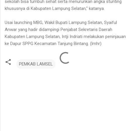
sekolah bisa tumbuh sehat serta menurunkan angka stunting
khususnya di Kabupaten Lampung Selatan," katanya.
Usai launching MBG, Wakil Bupati Lampung Selatan, Syaiful
Anwar yang hadir didampingi Penjabat Sekretaris Daerah
Kabupaten Lampung Selatan, Intji Indriati melakukan peninjauan
ke Dapur SPPG Kecamatan Tanjung Bintang. (lmhr)
PEMKAB LAMSEL
K
o
m
e
n
t
a