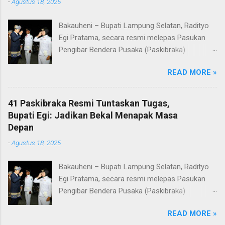
-
Agustus 18, 2025
Bakauheni – Bupati Lampung Selatan, Radityo
Egi Pratama, secara resmi melepas Pasukan
Pengibar Bendera Pusaka (Paskibraka)
Kabupaten Lampung Selatan Tahun 2025.
READ MORE »
Pelepasan dilakukan usai upacara penurunan
bendera di Lapangan Menara Siger, Bakauheni,
Minggu malam (17/8/2025). Sebanyak 41
41 Paskibraka Resmi Tuntaskan Tugas,
anggota Paskibraka yang sebelumnya sukses
Bupati Egi: Jadikan Bekal Menapak Masa
mengibarkan Sang Saka Merah Putih pada
Depan
peringatan HUT ke-80 Kemerdekaan Republik
-
Agustus 18, 2025
Indonesia di Kabupaten Lampung Selatan, kini
resmi menuntaskan tugasnya. Mereka dilepas
Bakauheni – Bupati Lampung Selatan, Radityo
dengan penuh apresiasi atas dedikasi, disiplin,
Egi Pratama, secara resmi melepas Pasukan
dan semangat kebangsaan yang ditunjukkan
Pengibar Bendera Pusaka (Paskibraka)
sepanjang rangkaian acara. Dalam
Kabupaten Lampung Selatan Tahun 2025.
sambutannya, Bupati Egi menyampaikan rasa
READ MORE »
Pelepasan dilakukan usai upacara penurunan
bangga dan terima kasih kepada seluruh