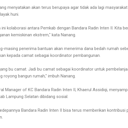
ang menyatakan akan terus berupaya agar tidak ada lagi masyaraka
layak huni.
 ini kolaborasi antara Pemkab dengan Bandara Radin Inten II. Kita be
ganan kemiskinan ekstrem," kata Nanang.
g-masing penerima bantuan akan menerima dana bedah rumah sebes
hkan kepada camat sebagai koordinator pembangunan.
egang bu camat. Jadi bu camat sebagai koordinator untuk pembelanjaa
g royong bangun rumah," imbuh Nanang.
al Manager of KC Bandara Radin Inten II, Khaerul Assidiqi, menyam
ab Lampung Selatan dibidang sosial.
kedepannya Bandara Radin Inten II bisa terus memberikan kontribusi 
n.