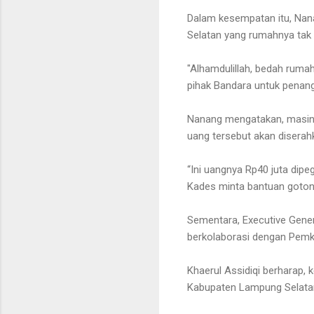
Dalam kesempatan itu, Nan
Selatan yang rumahnya tak 
"Alhamdulillah, bedah rumah
pihak Bandara untuk penan
Nanang mengatakan, masin
uang tersebut akan disera
“Ini uangnya Rp40 juta dip
Kades minta bantuan goton
Sementara, Executive Gener
berkolaborasi dengan Pemk
Khaerul Assidiqi berharap, 
Kabupaten Lampung Selata