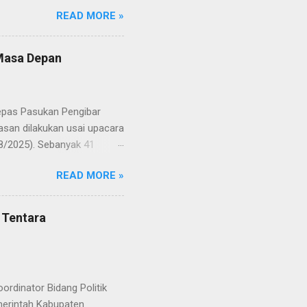
Putih pada peringatan HUT
READ MORE »
resmi menuntaskan
n semangat kebangsaan yang
yampaikan rasa bangga dan
 Masa Depan
RD, pelatih, serta para
ah mata generasi penerus
a Merah Putih menatap
lepas Pasukan Pengibar
san dilakukan usai upacara
8/2025). Sebanyak 41
Putih pada peringatan HUT
READ MORE »
resmi menuntaskan
n semangat kebangsaan yang
yampaikan rasa bangga dan
 Tentara
RD, pelatih, serta para
ah mata generasi penerus
a Merah Putih menatap
rdinator Bidang Politik
erintah Kabupaten