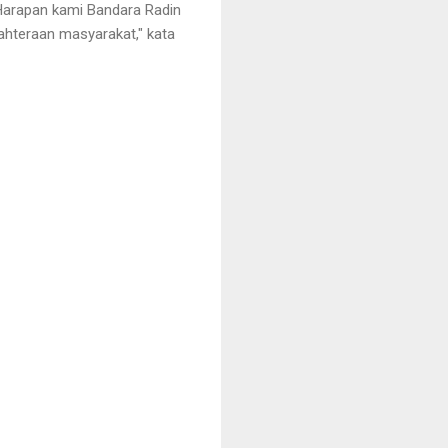
 Harapan kami Bandara Radin
ahteraan masyarakat," kata