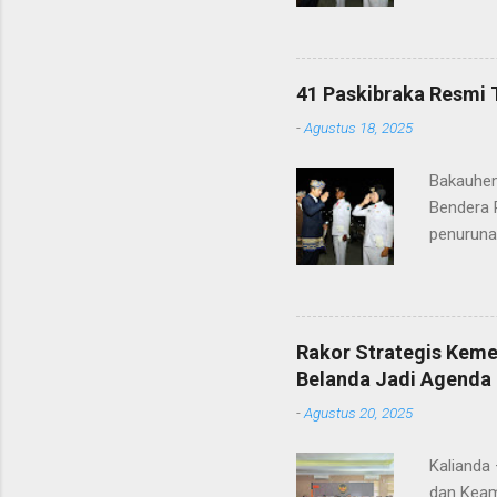
anggota 
ke-80 Ke
tugasnya.
ditunjuk
41 Paskibraka Resmi 
terima ka
-
Agustus 18, 2025
orang tu
yang nan
Bakauhen
Gunung Kr
Bendera 
penuruna
anggota 
ke-80 Ke
tugasnya.
ditunjuk
Rakor Strategis Kem
terima ka
Belanda Jadi Agenda 
orang tu
-
Agustus 20, 2025
yang nan
Gunung Kr
Kalianda
dan Keam