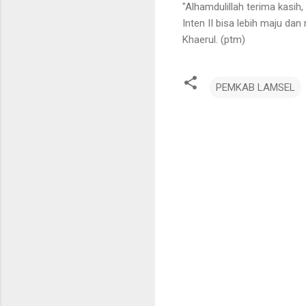
"Alhamdulillah terima kasi
Inten II bisa lebih maju 
Khaerul. (ptm)
PEMKAB LAMSEL
K
o
m
e
n
t
a
r