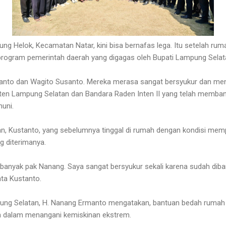
ung Helok, Kecamatan Natar, kini bisa bernafas lega. Itu setelah r
program pemerintah daerah yang digagas oleh Bupati Lampung Selat
stanto dan Wagito Susanto. Mereka merasa sangat bersyukur dan me
ten Lampung Selatan dan Bandara Raden Inten II yang telah memb
huni.
n, Kustanto, yang sebelumnya tinggal di rumah dengan kondisi mem
g diterimanya.
h banyak pak Nanang. Saya sangat bersyukur sekali karena sudah diba
ata Kustanto.
pung Selatan, H. Nanang Ermanto mengatakan, bantuan bedah rumah
h dalam menangani kemiskinan ekstrem.