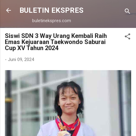
Langsung ke konten utama
BULETIN EKSPRES
buletinekspres.com
Siswi SDN 3 Way Urang Kembali Raih
Emas Kejuaraan Taekwondo Saburai
Cup XV Tahun 2024
-
Juni 09, 2024