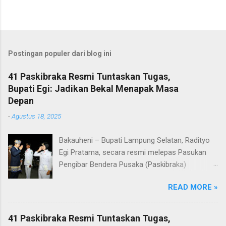
Postingan populer dari blog ini
41 Paskibraka Resmi Tuntaskan Tugas,
Bupati Egi: Jadikan Bekal Menapak Masa
Depan
-
Agustus 18, 2025
Bakauheni – Bupati Lampung Selatan, Radityo
Egi Pratama, secara resmi melepas Pasukan
Pengibar Bendera Pusaka (Paskibraka)
Kabupaten Lampung Selatan Tahun 2025.
READ MORE »
Pelepasan dilakukan usai upacara penurunan
bendera di Lapangan Menara Siger, Bakauheni,
Minggu malam (17/8/2025). Sebanyak 41
41 Paskibraka Resmi Tuntaskan Tugas,
anggota Paskibraka yang sebelumnya sukses