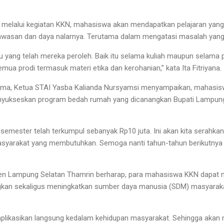
, melalui kegiatan KKN, mahasiswa akan mendapatkan pelajaran yang
wasan dan daya nalarnya. Terutama dalam mengatasi masalah yang
u yang telah mereka peroleh. Baik itu selama kuliah maupun selama
ua prodi termasuk materi etika dan kerohanian,” kata Ita Fitriyana.
ma, Ketua STAI Yasba Kalianda Nursyamsi menyampaikan, mahasi
menyukseskan program bedah rumah yang dicanangkan Bupati Lampung
 semester telah terkumpul sebanyak Rp10 juta. Ini akan kita serahka
syarakat yang membutuhkan. Semoga nanti tahun-tahun berikutnya has
en Lampung Selatan Thamrin berharap, para mahasiswa KKN dapat
an sekaligus meningkatkan sumber daya manusia (SDM) masyaraka
aplikasikan langsung kedalam kehidupan masyarakat. Sehingga akan 