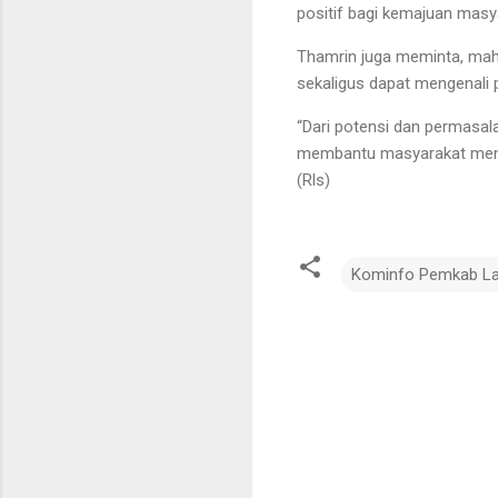
positif bagi kemajuan masy
Thamrin juga meminta, mah
sekaligus dapat mengenali 
“Dari potensi dan permasa
membantu masyarakat menca
(Rls)
Kominfo Pemkab L
K
o
m
e
n
t