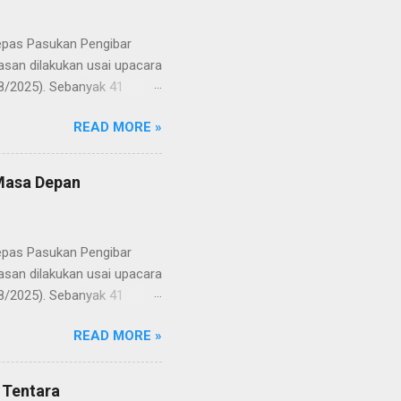
lepas Pasukan Pengibar
san dilakukan usai upacara
8/2025). Sebanyak 41
Putih pada peringatan HUT
READ MORE »
resmi menuntaskan
n semangat kebangsaan yang
yampaikan rasa bangga dan
 Masa Depan
RD, pelatih, serta para
ah mata generasi penerus
a Merah Putih menatap
lepas Pasukan Pengibar
san dilakukan usai upacara
8/2025). Sebanyak 41
Putih pada peringatan HUT
READ MORE »
resmi menuntaskan
n semangat kebangsaan yang
yampaikan rasa bangga dan
 Tentara