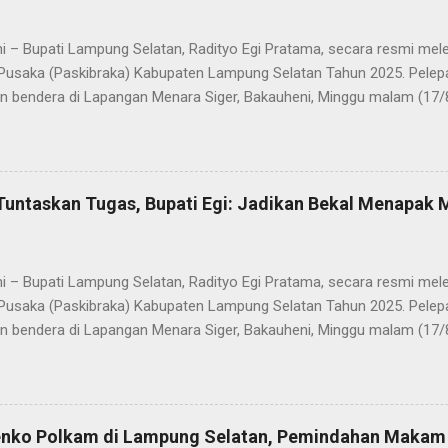
i – Bupati Lampung Selatan, Radityo Egi Pratama, secara resmi me
Pusaka (Paskibraka) Kabupaten Lampung Selatan Tahun 2025. Pelepa
n bendera di Lapangan Menara Siger, Bakauheni, Minggu malam (17/
Paskibraka yang sebelumnya sukses mengibarkan Sang Saka Merah 
merdekaan Republik Indonesia di Kabupaten Lampung Selatan, kini 
 Mereka dilepas dengan penuh apresiasi atas dedikasi, disiplin, da
kan sepanjang rangkaian acara. Dalam sambutannya, Bupati Egi men
Tuntaskan Tugas, Bupati Egi: Jadikan Bekal Menapak
sih kepada seluruh anggota Paskibraka, jajaran Forkopimda, Ketua DP
a yang telah memberikan dukungan penuh. “Saya melihat kalian adal
ti akan mewujudkan Indonesia Emas 2045. Di Selat Sunda, Sang Sak
i – Bupati Lampung Selatan, Radityo Egi Pratama, secara resmi me
akatau. Atas n...
Pusaka (Paskibraka) Kabupaten Lampung Selatan Tahun 2025. Pelepa
n bendera di Lapangan Menara Siger, Bakauheni, Minggu malam (17/
Paskibraka yang sebelumnya sukses mengibarkan Sang Saka Merah 
merdekaan Republik Indonesia di Kabupaten Lampung Selatan, kini 
 Mereka dilepas dengan penuh apresiasi atas dedikasi, disiplin, da
kan sepanjang rangkaian acara. Dalam sambutannya, Bupati Egi men
enko Polkam di Lampung Selatan, Pemindahan Makam