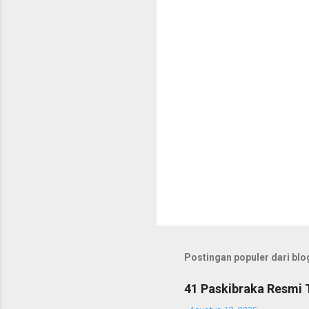
a
r
Postingan populer dari blog
41 Paskibraka Resmi 