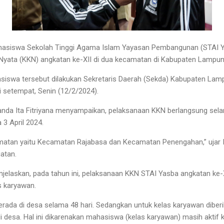
hasiswa Sekolah Tinggi Agama Islam Yayasan Pembangunan (STAI Y
Nyata (KKN) angkatan ke-XII di dua kecamatan di Kabupaten Lampun
iswa tersebut dilakukan Sekretaris Daerah (Sekda) Kabupaten Lamp
i setempat, Senin (12/2/2024).
nda Ita Fitriyana menyampaikan, pelaksanaan KKN berlangsung sela
 3 April 2024.
matan yaitu Kecamatan Rajabasa dan Kecamatan Penengahan,” ujar It
atan.
menjelaskan, pada tahun ini, pelaksanaan KKN STAI Yasba angkatan ke-X
as karyawan.
berada di desa selama 48 hari. Sedangkan untuk kelas karyawan diber
 desa. Hal ini dikarenakan mahasiswa (kelas karyawan) masih aktif kul