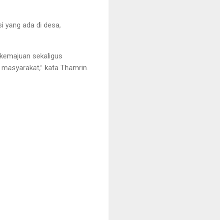
 yang ada di desa,
 kemajuan sekaligus
masyarakat,” kata Thamrin.