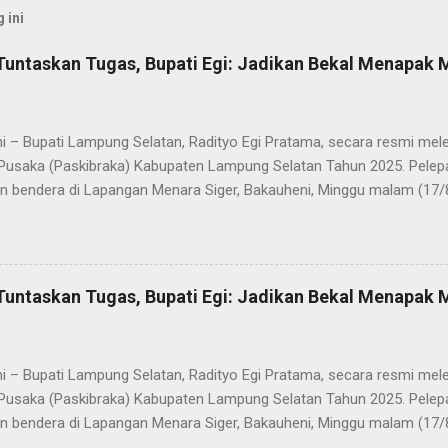
 ini
Tuntaskan Tugas, Bupati Egi: Jadikan Bekal Menapak
i – Bupati Lampung Selatan, Radityo Egi Pratama, secara resmi me
Pusaka (Paskibraka) Kabupaten Lampung Selatan Tahun 2025. Pelepa
n bendera di Lapangan Menara Siger, Bakauheni, Minggu malam (17/
Paskibraka yang sebelumnya sukses mengibarkan Sang Saka Merah 
merdekaan Republik Indonesia di Kabupaten Lampung Selatan, kini 
 Mereka dilepas dengan penuh apresiasi atas dedikasi, disiplin, da
kan sepanjang rangkaian acara. Dalam sambutannya, Bupati Egi men
Tuntaskan Tugas, Bupati Egi: Jadikan Bekal Menapak
sih kepada seluruh anggota Paskibraka, jajaran Forkopimda, Ketua DP
a yang telah memberikan dukungan penuh. “Saya melihat kalian adal
ti akan mewujudkan Indonesia Emas 2045. Di Selat Sunda, Sang Sak
i – Bupati Lampung Selatan, Radityo Egi Pratama, secara resmi me
akatau. Atas n...
Pusaka (Paskibraka) Kabupaten Lampung Selatan Tahun 2025. Pelepa
n bendera di Lapangan Menara Siger, Bakauheni, Minggu malam (17/
Paskibraka yang sebelumnya sukses mengibarkan Sang Saka Merah 