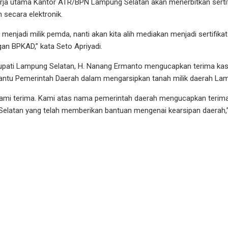
kerja utama Kantor ATR/BPN Lampung Selatan akan menerbitkan sertif
n secara elektronik.
 menjadi milik pemda, nanti akan kita alih mediakan menjadi sertifika
an BPKAD,” kata Seto Apriyadi.
Bupati Lampung Selatan, H. Nanang Ermanto mengucapkan terima kas
tu Pemerintah Daerah dalam mengarsipkan tanah milik daerah Lam
nik kami terima. Kami atas nama pemerintah daerah mengucapkan terim
latan yang telah memberikan bantuan mengenai kearsipan daerah,”