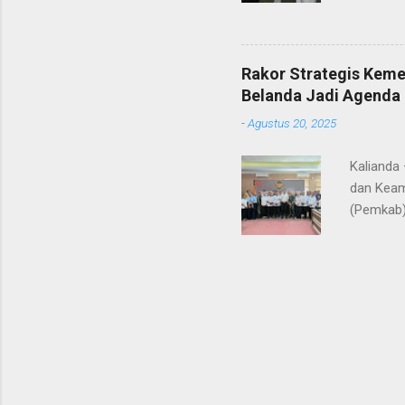
ke-80 Ke
tugasnya.
ditunjuk
Rakor Strategis Kem
terima ka
Belanda Jadi Agenda 
orang tu
-
Agustus 20, 2025
yang nan
Gunung Kr
Kalianda
dan Keam
(Pemkab)
Sebuku. 
dipimpin
RI, didam
instansi 
Polri, d
kerangka
“Lokasi 
menyulitk