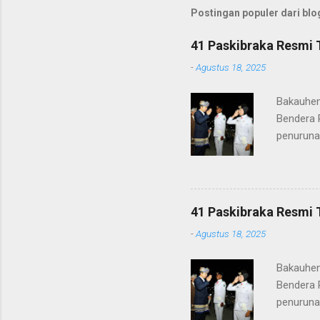
Postingan populer dari blog
41 Paskibraka Resmi 
-
Agustus 18, 2025
Bakauhen
Bendera 
penuruna
anggota 
ke-80 Ke
tugasnya.
ditunjuk
41 Paskibraka Resmi 
terima ka
-
Agustus 18, 2025
orang tu
yang nan
Bakauhen
Gunung Kr
Bendera 
penuruna
anggota 