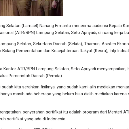
ng Selatan (Lamsel) Nanang Ermanto menerima audiensi Kepala Kan
ional (ATR/BPN) Lampung Selatan, Seto Apriyadi, di ruang kerja bup
Lampung Selatan, Sekretaris Daerah (Sekda), Thamrin, Asisten Ek
n Bidang Pemerintahan dan Kesejahteraan Rakyat (Kesra), Intji Indria
la Kantor ATR/BPN Lampung Selatan, Seto Apriyadi menyampaikan, 
pakai Pemerintah Daerah (Pemda).
ni sudah kita serahkan fisiknya, yang sudah kami alih mediakan menjad
 hanya masih ada beberapa yang belum bisa dialih mediakan karena 
 mengatakan, penyerahan sertifikat itu adalah program dari Menteri 
uh sertifikat yang ada di Indonesia.