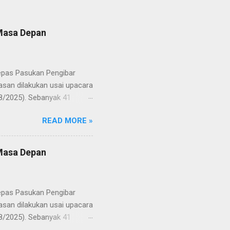
 Masa Depan
lepas Pasukan Pengibar
san dilakukan usai upacara
8/2025). Sebanyak 41
Putih pada peringatan HUT
READ MORE »
resmi menuntaskan
n semangat kebangsaan yang
yampaikan rasa bangga dan
 Masa Depan
RD, pelatih, serta para
ah mata generasi penerus
a Merah Putih menatap
lepas Pasukan Pengibar
san dilakukan usai upacara
8/2025). Sebanyak 41
Putih pada peringatan HUT