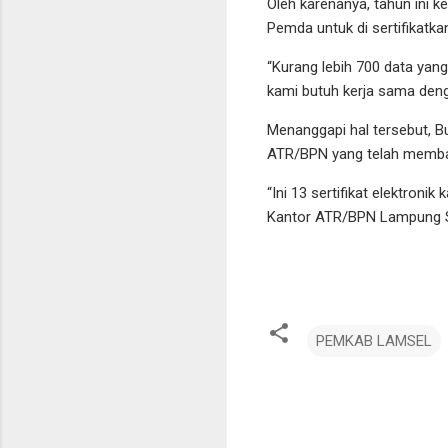
Oleh karenanya, tahun ini 
Pemda untuk di sertifikatka
“Kurang lebih 700 data yang
kami butuh kerja sama deng
Menanggapi hal tersebut, 
ATR/BPN yang telah memban
“Ini 13 sertifikat elektro
Kantor ATR/BPN Lampung Se
PEMKAB LAMSEL
K
o