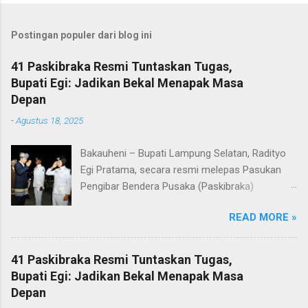
Postingan populer dari blog ini
41 Paskibraka Resmi Tuntaskan Tugas,
Bupati Egi: Jadikan Bekal Menapak Masa
Depan
-
Agustus 18, 2025
Bakauheni – Bupati Lampung Selatan, Radityo
Egi Pratama, secara resmi melepas Pasukan
Pengibar Bendera Pusaka (Paskibraka)
Kabupaten Lampung Selatan Tahun 2025.
READ MORE »
Pelepasan dilakukan usai upacara penurunan
bendera di Lapangan Menara Siger, Bakauheni,
Minggu malam (17/8/2025). Sebanyak 41
41 Paskibraka Resmi Tuntaskan Tugas,
anggota Paskibraka yang sebelumnya sukses
Bupati Egi: Jadikan Bekal Menapak Masa
mengibarkan Sang Saka Merah Putih pada
Depan
peringatan HUT ke-80 Kemerdekaan Republik