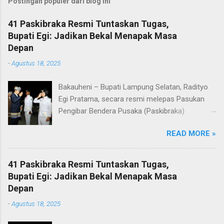
Postingan populer dari blog ini
41 Paskibraka Resmi Tuntaskan Tugas,
Bupati Egi: Jadikan Bekal Menapak Masa
Depan
-
Agustus 18, 2025
Bakauheni – Bupati Lampung Selatan, Radityo
Egi Pratama, secara resmi melepas Pasukan
Pengibar Bendera Pusaka (Paskibraka)
Kabupaten Lampung Selatan Tahun 2025.
READ MORE »
Pelepasan dilakukan usai upacara penurunan
bendera di Lapangan Menara Siger, Bakauheni,
Minggu malam (17/8/2025). Sebanyak 41
41 Paskibraka Resmi Tuntaskan Tugas,
anggota Paskibraka yang sebelumnya sukses
Bupati Egi: Jadikan Bekal Menapak Masa
mengibarkan Sang Saka Merah Putih pada
Depan
peringatan HUT ke-80 Kemerdekaan Republik
-
Agustus 18, 2025
Indonesia di Kabupaten Lampung Selatan, kini
resmi menuntaskan tugasnya. Mereka dilepas