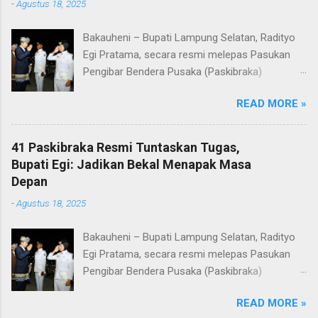
-
Agustus 18, 2025
Bakauheni – Bupati Lampung Selatan, Radityo
Egi Pratama, secara resmi melepas Pasukan
Pengibar Bendera Pusaka (Paskibraka)
Kabupaten Lampung Selatan Tahun 2025.
READ MORE »
Pelepasan dilakukan usai upacara penurunan
bendera di Lapangan Menara Siger, Bakauheni,
Minggu malam (17/8/2025). Sebanyak 41
41 Paskibraka Resmi Tuntaskan Tugas,
anggota Paskibraka yang sebelumnya sukses
Bupati Egi: Jadikan Bekal Menapak Masa
mengibarkan Sang Saka Merah Putih pada
Depan
peringatan HUT ke-80 Kemerdekaan Republik
-
Agustus 18, 2025
Indonesia di Kabupaten Lampung Selatan, kini
resmi menuntaskan tugasnya. Mereka dilepas
Bakauheni – Bupati Lampung Selatan, Radityo
dengan penuh apresiasi atas dedikasi, disiplin,
Egi Pratama, secara resmi melepas Pasukan
dan semangat kebangsaan yang ditunjukkan
Pengibar Bendera Pusaka (Paskibraka)
sepanjang rangkaian acara. Dalam
Kabupaten Lampung Selatan Tahun 2025.
sambutannya, Bupati Egi menyampaikan rasa
READ MORE »
Pelepasan dilakukan usai upacara penurunan
bangga dan terima kasih kepada seluruh