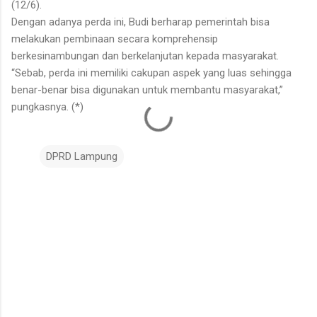
(12/6).
Dengan adanya perda ini, Budi berharap pemerintah bisa
melakukan pembinaan secara komprehensip
berkesinambungan dan berkelanjutan kepada masyarakat.
“Sebab, perda ini memiliki cakupan aspek yang luas sehingga
benar-benar bisa digunakan untuk membantu masyarakat,”
pungkasnya. (*)
DPRD Lampung
K
o
m
e
n
t
a