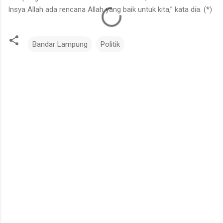
Insya Allah ada rencana Allah yang baik untuk kita,” kata dia. (*)
Bandar Lampung
Politik
K
o
m
e
n
t
a
r