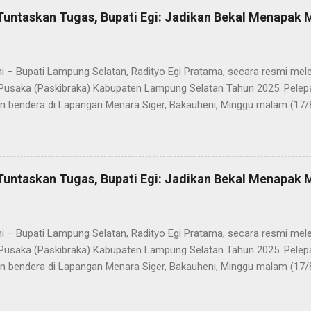
Tuntaskan Tugas, Bupati Egi: Jadikan Bekal Menapak
i – Bupati Lampung Selatan, Radityo Egi Pratama, secara resmi me
Pusaka (Paskibraka) Kabupaten Lampung Selatan Tahun 2025. Pelepa
n bendera di Lapangan Menara Siger, Bakauheni, Minggu malam (17/
Paskibraka yang sebelumnya sukses mengibarkan Sang Saka Merah 
merdekaan Republik Indonesia di Kabupaten Lampung Selatan, kini 
 Mereka dilepas dengan penuh apresiasi atas dedikasi, disiplin, da
kan sepanjang rangkaian acara. Dalam sambutannya, Bupati Egi men
Tuntaskan Tugas, Bupati Egi: Jadikan Bekal Menapak
sih kepada seluruh anggota Paskibraka, jajaran Forkopimda, Ketua DP
a yang telah memberikan dukungan penuh. “Saya melihat kalian adal
ti akan mewujudkan Indonesia Emas 2045. Di Selat Sunda, Sang Sak
i – Bupati Lampung Selatan, Radityo Egi Pratama, secara resmi me
akatau. Atas n...
Pusaka (Paskibraka) Kabupaten Lampung Selatan Tahun 2025. Pelepa
n bendera di Lapangan Menara Siger, Bakauheni, Minggu malam (17/
Paskibraka yang sebelumnya sukses mengibarkan Sang Saka Merah 
merdekaan Republik Indonesia di Kabupaten Lampung Selatan, kini 