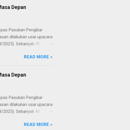
 Masa Depan
lepas Pasukan Pengibar
san dilakukan usai upacara
8/2025). Sebanyak 41
Putih pada peringatan HUT
READ MORE »
resmi menuntaskan
n semangat kebangsaan yang
yampaikan rasa bangga dan
 Masa Depan
RD, pelatih, serta para
ah mata generasi penerus
a Merah Putih menatap
lepas Pasukan Pengibar
san dilakukan usai upacara
8/2025). Sebanyak 41
Putih pada peringatan HUT
READ MORE »
resmi menuntaskan