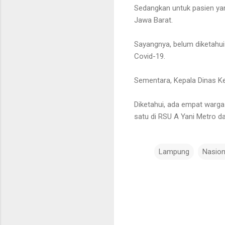
Sedangkan untuk pasien yan
Jawa Barat.
Sayangnya, belum diketahui
Covid-19.
Sementara, Kepala Dinas Ke
Diketahui, ada empat warg
satu di RSU A Yani Metro da
Lampung
Nasion
K
o
m
e