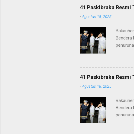
41 Paskibraka Resmi 
-
Agustus 18, 2025
Bakauhen
Bendera 
penuruna
anggota 
ke-80 Ke
tugasnya.
ditunjuk
41 Paskibraka Resmi 
terima ka
-
Agustus 18, 2025
orang tu
yang nan
Bakauhen
Gunung Kr
Bendera 
penuruna
anggota 
ke-80 Ke