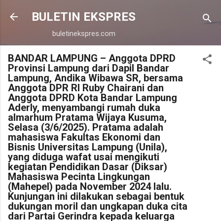
Langsung ke konten utama
BULETIN EKSPRES
buletinekspres.com
BANDAR LAMPUNG – Anggota DPRD
Provinsi Lampung dari Dapil Bandar
Lampung, Andika Wibawa SR, bersama
Anggota DPR RI Ruby Chairani dan
Anggota DPRD Kota Bandar Lampung
Aderly, menyambangi rumah duka
almarhum Pratama Wijaya Kusuma,
Selasa (3/6/2025). Pratama adalah
mahasiswa Fakultas Ekonomi dan
Bisnis Universitas Lampung (Unila),
yang diduga wafat usai mengikuti
kegiatan Pendidikan Dasar (Diksar)
Mahasiswa Pecinta Lingkungan
(Mahepel) pada November 2024 lalu.
Kunjungan ini dilakukan sebagai bentuk
dukungan moril dan ungkapan duka cita
dari Partai Gerindra kepada keluarga